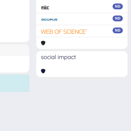
ND
ND
ND
social impact