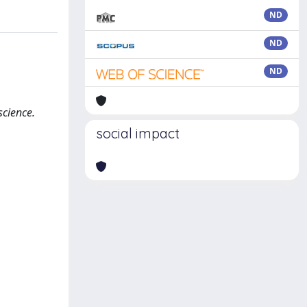
ND
ND
ND
science.
social impact