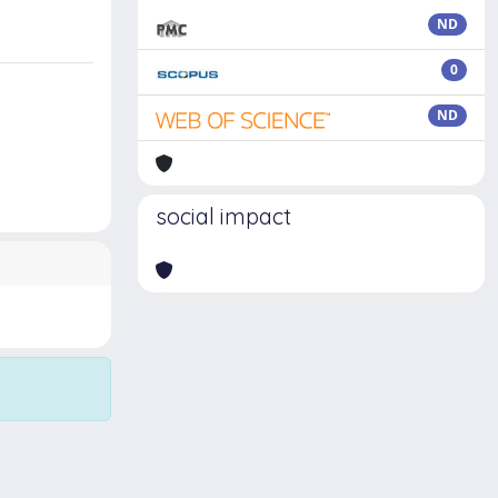
ND
0
ND
social impact