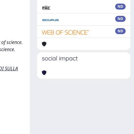
ND
ND
ND
 of science.
science.
social impact
DI SULLA