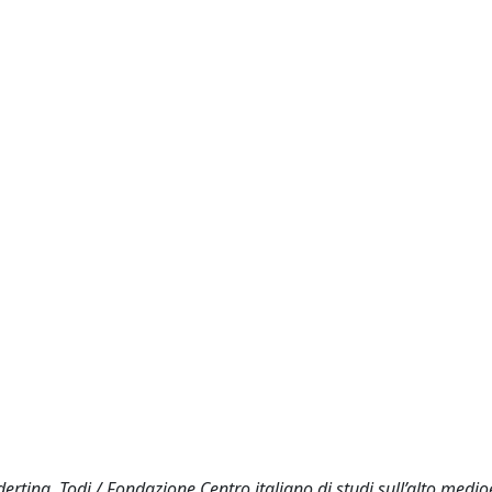
rtina, Todi / Fondazione Centro italiano di studi sull’alto medio