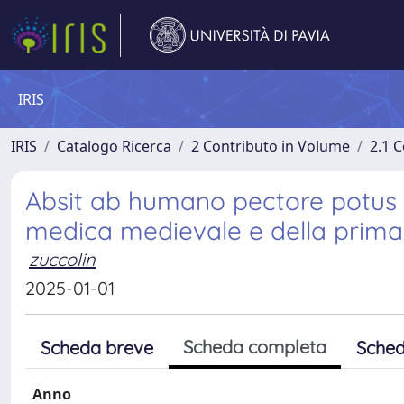
IRIS
IRIS
Catalogo Ricerca
2 Contributo in Volume
2.1 C
Absit ab humano pectore potus a
medica medievale e della prim
zuccolin
2025-01-01
Scheda completa
Scheda breve
Sched
Anno