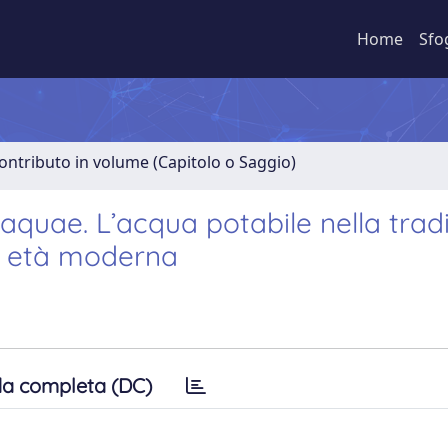
Home
Sfo
ontributo in volume (Capitolo o Saggio)
quae. L’acqua potabile nella trad
a età moderna
a completa (DC)