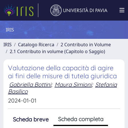
IRIS
IRIS
Catalogo Ricerca
2 Contributo in Volume
2.1 Contributo in volume (Capitolo o Saggio)
Valutazione della capacità di agire
ai fini delle misure di tutela giuridica
Gabriella Bottini
;
Maura Simioni
;
Stefania
Basilico
2024-01-01
Scheda completa
Scheda breve