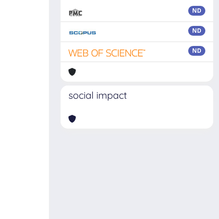
ND
ND
ND
social impact