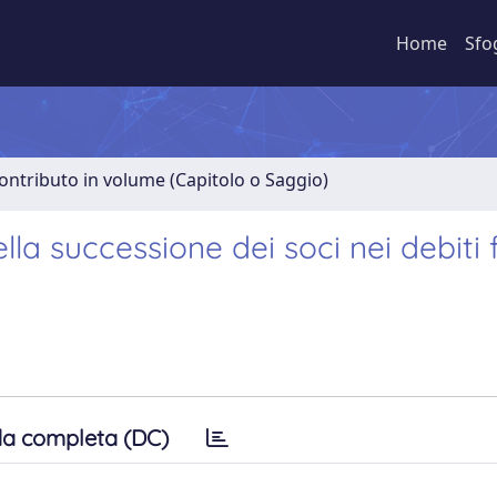
Home
Sfo
ontributo in volume (Capitolo o Saggio)
lla successione dei soci nei debiti f
a completa (DC)