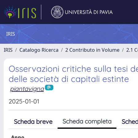
IRIS
IRIS
Catalogo Ricerca
2 Contributo in Volume
2.1 C
Osservazioni critiche sulla tesi de
delle società di capitali estinte
piantavigna
2025-01-01
Scheda completa
Scheda breve
Sched
Anno