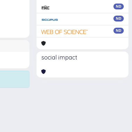
ND
ND
ND
social impact