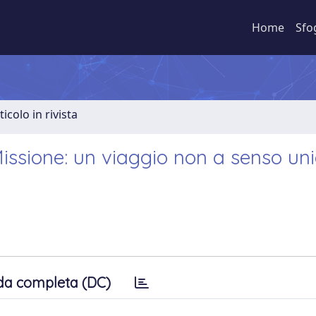
Home
Sfo
ticolo in rivista
issione: un viaggio non a senso unic
da completa (DC)