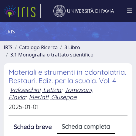
IRIS
IRIS
Catalogo Ricerca
3 Libro
3.1 Monografia o trattato scientifico
Materiali e strumenti in odontoiatria.
Restauri. Ediz. per la scuola. Vol. 4
Valceschini, Letizia
;
Tomasoni,
Flavia
;
Merlati, Giuseppe
2025-01-01
Scheda completa
Scheda breve