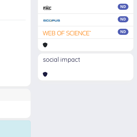
ND
ND
ND
social impact