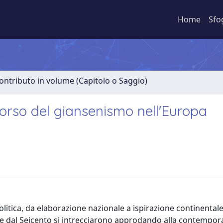
Home
Sfo
ontributo in volume (Capitolo o Saggio)
ercorso del giansenismo nell'Europa
litica, da elaborazione nazionale a ispirazione continentale,
che dal Seicento si intrecciarono approdando alla contempor