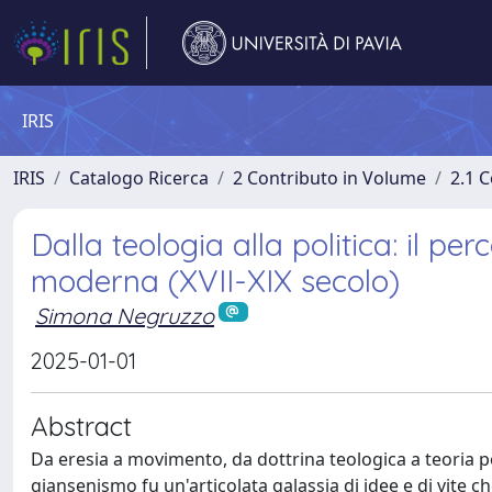
IRIS
IRIS
Catalogo Ricerca
2 Contributo in Volume
2.1 C
Dalla teologia alla politica: il p
moderna (XVII-XIX secolo)
Simona Negruzzo
2025-01-01
Abstract
Da eresia a movimento, da dottrina teologica a teoria po
giansenismo fu un'articolata galassia di idee e di vite 