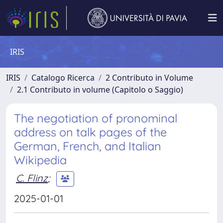
IRIS
IRIS
Catalogo Ricerca
2 Contributo in Volume
2.1 Contributo in volume (Capitolo o Saggio)
The negotiation of pronominal
address on talk pages of the
German, French, and Italian
Wikipedia
C. Flinz
;
2025-01-01