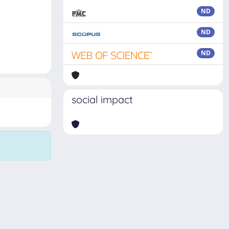
ND
ND
ND
social impact