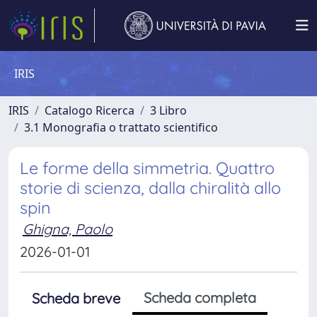
IRIS
IRIS
Catalogo Ricerca
3 Libro
3.1 Monografia o trattato scientifico
Le forme della simmetria. Quattro
storie di scienza, dalla chiralità allo
spin
Ghigna, Paolo
2026-01-01
Scheda completa
Scheda breve