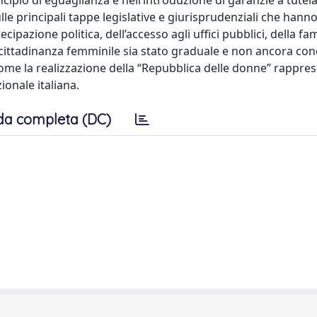
ncipio di eguaglianza e nell’introduzione di garanzie a tutela
ulle principali tappe legislative e giurisprudenziali che hann
ecipazione politica, dell’accesso agli uffici pubblici, della fam
cittadinanza femminile sia stato graduale e non ancora con
ome la realizzazione della “Repubblica delle donne” rappres
onale italiana.
da completa (DC)