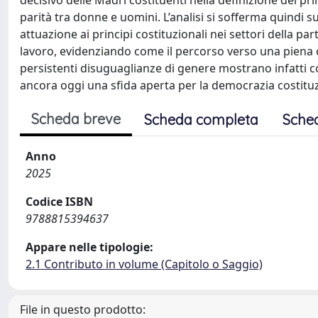
decisivo delle Madri costituenti nella definizione del pri
parità tra donne e uomini. L’analisi si sofferma quindi s
attuazione ai principi costituzionali nei settori della part
lavoro, evidenziando come il percorso verso una piena 
persistenti disuguaglianze di genere mostrano infatti c
ancora oggi una sfida aperta per la democrazia costituzi
Scheda breve
Scheda completa
Sche
Anno
2025
Codice ISBN
9788815394637
Appare nelle tipologie:
2.1 Contributo in volume (Capitolo o Saggio)
File in questo prodotto: