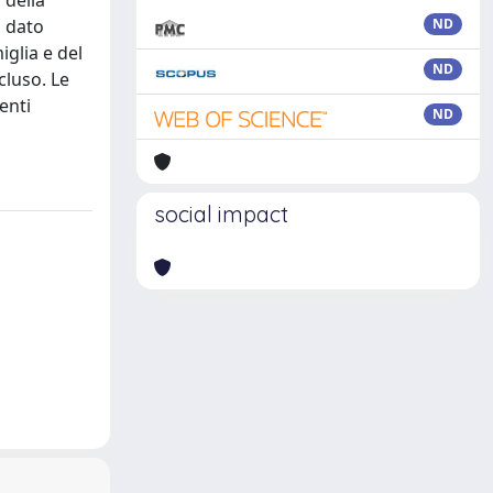
 della
o dato
ND
iglia e del
ND
cluso. Le
enti
ND
social impact