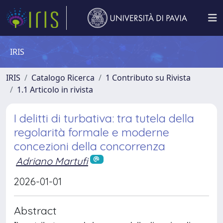
IRIS
IRIS
Catalogo Ricerca
1 Contributo su Rivista
1.1 Articolo in rivista
I delitti di turbativa: tra tutela della
regolarità formale e moderne
concezioni della concorrenza
Adriano Martufi
2026-01-01
Abstract