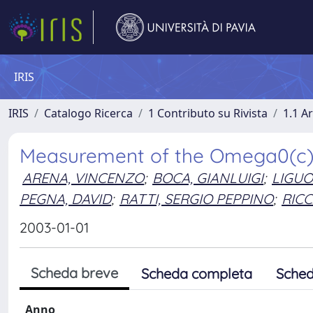
IRIS
IRIS
Catalogo Ricerca
1 Contributo su Rivista
1.1 Ar
Measurement of the Omega0(c) 
ARENA, VINCENZO
;
BOCA, GIANLUIGI
;
LIGUO
PEGNA, DAVID
;
RATTI, SERGIO PEPPINO
;
RICC
2003-01-01
Scheda breve
Scheda completa
Sched
Anno