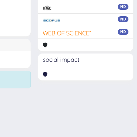
ND
ND
ND
social impact