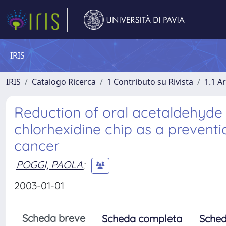
IRIS
IRIS
Catalogo Ricerca
1 Contributo su Rivista
1.1 Ar
Reduction of oral acetaldehyde l
chlorhexidine chip as a preventi
cancer
POGGI, PAOLA
;
2003-01-01
Scheda breve
Scheda completa
Sched