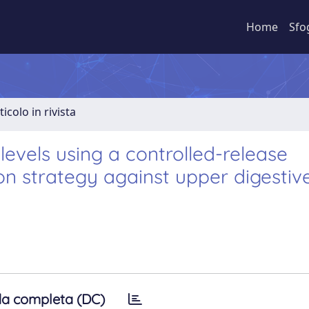
Home
Sfo
ticolo in rivista
evels using a controlled-release
on strategy against upper digestive
a completa (DC)