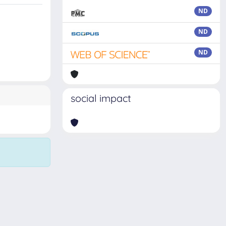
ND
ND
ND
social impact