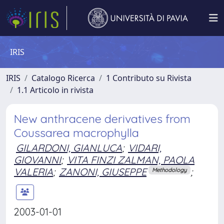
IRIS
IRIS
Catalogo Ricerca
1 Contributo su Rivista
1.1 Articolo in rivista
New anthracene derivatives from
Coussarea macrophylla
GILARDONI, GIANLUCA
;
VIDARI,
GIOVANNI
;
VITA FINZI ZALMAN, PAOLA
VALERIA
;
ZANONI, GIUSEPPE
;
Methodology
2003-01-01