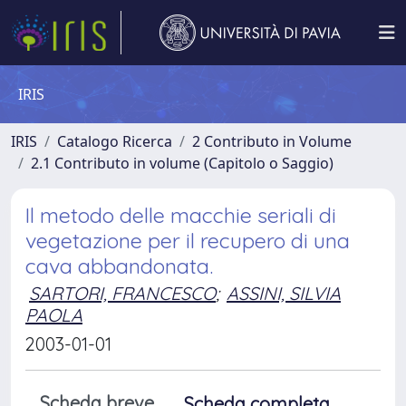
IRIS
IRIS
Catalogo Ricerca
2 Contributo in Volume
2.1 Contributo in volume (Capitolo o Saggio)
Il metodo delle macchie seriali di
vegetazione per il recupero di una
cava abbandonata.
SARTORI, FRANCESCO
;
ASSINI, SILVIA
PAOLA
2003-01-01
Scheda breve
Scheda completa