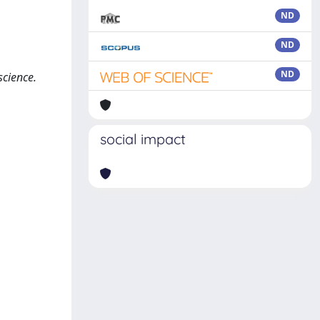
ND
ND
ND
science.
social impact