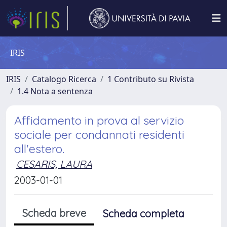
IRIS
IRIS
Catalogo Ricerca
1 Contributo su Rivista
1.4 Nota a sentenza
Affidamento in prova al servizio
sociale per condannati residenti
all'estero.
CESARIS, LAURA
2003-01-01
Scheda breve
Scheda completa