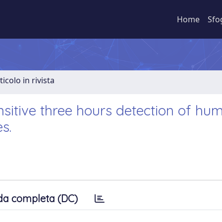
Home
Sfo
ticolo in rivista
ensitive three hours detection of hu
s.
da completa (DC)