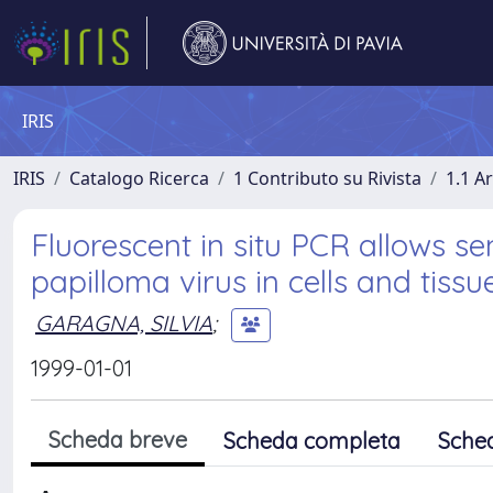
IRIS
IRIS
Catalogo Ricerca
1 Contributo su Rivista
1.1 Ar
Fluorescent in situ PCR allows s
papilloma virus in cells and tissue
GARAGNA, SILVIA
;
1999-01-01
Scheda breve
Scheda completa
Sche