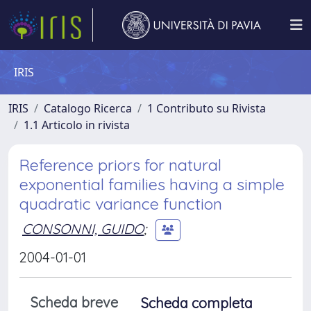
IRIS
IRIS
Catalogo Ricerca
1 Contributo su Rivista
1.1 Articolo in rivista
Reference priors for natural
exponential families having a simple
quadratic variance function
CONSONNI, GUIDO
;
2004-01-01
Scheda breve
Scheda completa