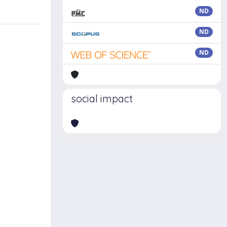
ND
ND
ND
social impact