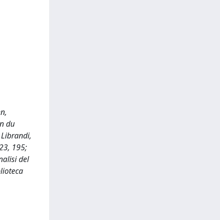
en,
on du
 Librandi,
 23, 195;
alisi del
lioteca