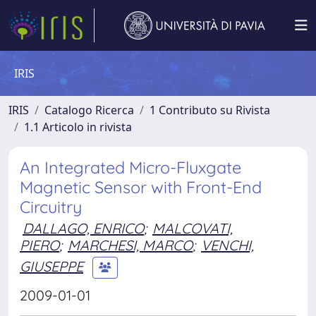
IRIS
IRIS
Catalogo Ricerca
1 Contributo su Rivista
1.1 Articolo in rivista
An Integrated Micro-Fluxgate
Magnetic Sensor with Front-End
Circuitry
DALLAGO, ENRICO
;
MALCOVATI,
PIERO
;
MARCHESI, MARCO
;
VENCHI,
GIUSEPPE
2009-01-01