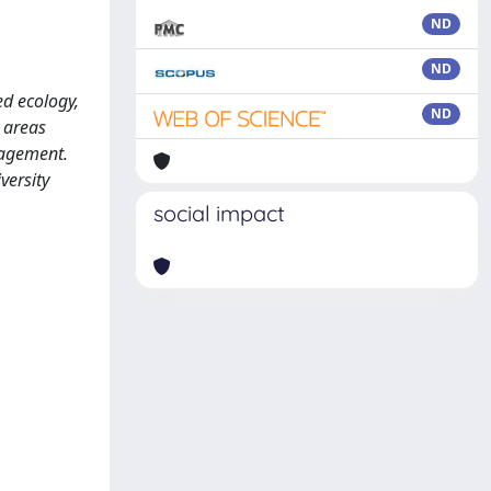
ND
ND
ed ecology,
ND
 areas
nagement.
versity
social impact