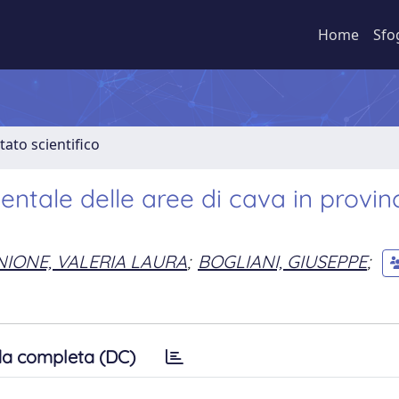
Home
Sfo
tato scientifico
ntale delle aree di cava in provinc
IONE, VALERIA LAURA
;
BOGLIANI, GIUSEPPE
;
a completa (DC)