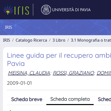
IRIS
IRIS
Catalogo Ricerca
3 Libro
3.1 Monografia o trat
Linee guida per il recupero ambie
Pavia
MEISINA, CLAUDIA
;
ROSSI, GRAZIANO
;
DOMIN
2009-01-01
Scheda completa
Scheda breve
Sched