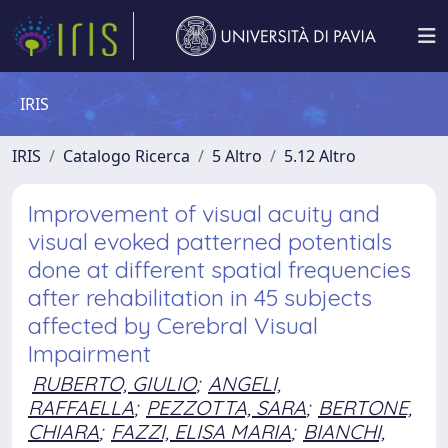
IRIS
IRIS
Catalogo Ricerca
5 Altro
5.12 Altro
Improvement of visual acuity and
visual evoked patterned potentials
done at different spatial frequencies
after rehabilitation in 45 subjects
affected by Cerebral Visual
Impairment
RUBERTO, GIULIO
;
ANGELI,
RAFFAELLA
;
PEZZOTTA, SARA
;
BERTONE,
CHIARA
;
FAZZI, ELISA MARIA
;
BIANCHI,