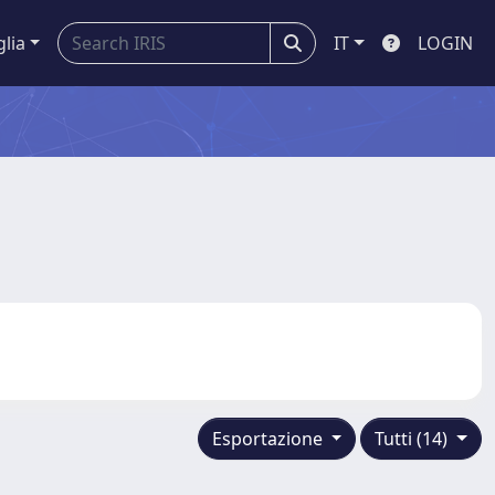
glia
IT
LOGIN
Esportazione
Tutti (14)