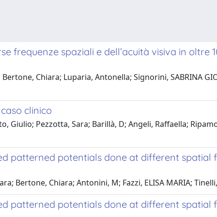
e frequenze spaziali e dell’acuità visiva in oltre 
 M; Bertone, Chiara; Luparia, Antonella; Signorini, SABRINA 
 caso clinico
 Giulio; Pezzotta, Sara; Barillà, D; Angeli, Raffaella; Ripam
 patterned potentials done at different spatial fr
Sara; Bertone, Chiara; Antonini, M; Fazzi, ELISA MARIA; Tinel
 patterned potentials done at different spatial fr