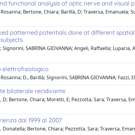
and functional analysis of optic nerve and visua
Rosanna; Bertone, Chiara; Barillà, D; Traversa, Emanuela; Suzan
ked patterned potentials done at different spatia
subjects.
 Signorini, SABRINA GIOVANNA; Angeli, Raffaella; Luparia, Ant
 elettrofisiologico
o, Rosanna; D., Barillà; Signorini, SABRINA GIOVANNA; Fazzi,
te bilaterale recidivante
 D; Bertone, Chiara; Moretti, E; Pezzotta, Sara; Traversa, Ema
ienza dal 1999 al 2007
à, Donatella; Bertone, Chiara; Pezzotta, Sara; Traversa, Ema