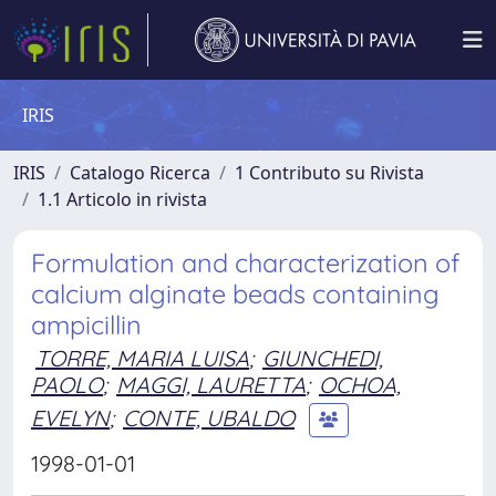
IRIS
IRIS
Catalogo Ricerca
1 Contributo su Rivista
1.1 Articolo in rivista
Formulation and characterization of
calcium alginate beads containing
ampicillin
TORRE, MARIA LUISA
;
GIUNCHEDI,
PAOLO
;
MAGGI, LAURETTA
;
OCHOA,
EVELYN
;
CONTE, UBALDO
1998-01-01