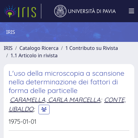
IRIS
IRIS
Catalogo Ricerca
1 Contributo su Rivista
1.1 Articolo in rivista
L'uso della microscopia a scansione
nella determinazione dei fattori di
forma delle particelle
CARAMELLA, CARLA MARCELLA
;
CONTE,
UBALDO
;
1975-01-01