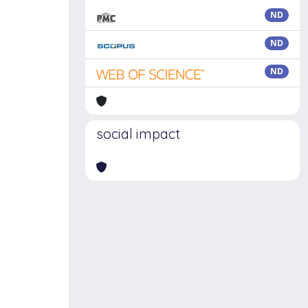
ND
ND
ND
social impact