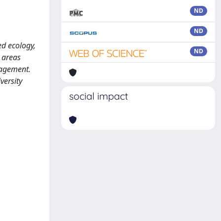
ND
ND
ed ecology,
ND
 areas
nagement.
versity
social impact