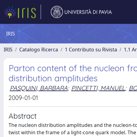
IRIS
IRIS
Catalogo Ricerca
1 Contributo su Rivista
1.1 Ar
Parton content of the nucleon fr
distribution amplitudes
PASQUINI, BARBARA
;
PINCETTI, MANUEL
;
BO
2009-01-01
Abstract
The nucleon distribution amplitudes and the nucleon-to-
twist within the frame of a light-cone quark model. Th