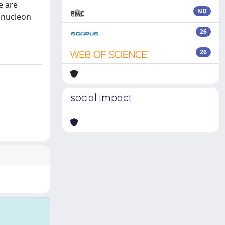
e are
ND
e nucleon
26
26
social impact