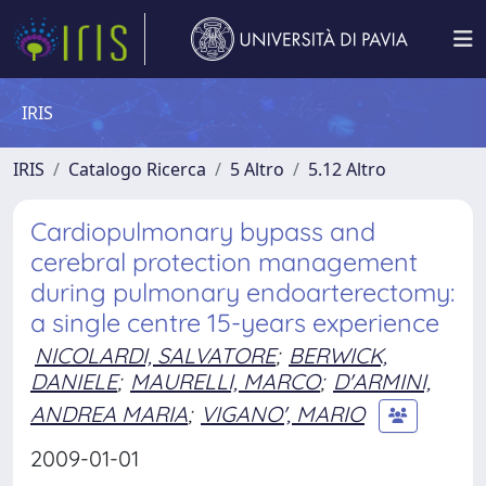
IRIS
IRIS
Catalogo Ricerca
5 Altro
5.12 Altro
Cardiopulmonary bypass and
cerebral protection management
during pulmonary endoarterectomy:
a single centre 15-years experience
NICOLARDI, SALVATORE
;
BERWICK,
DANIELE
;
MAURELLI, MARCO
;
D'ARMINI,
ANDREA MARIA
;
VIGANO', MARIO
2009-01-01