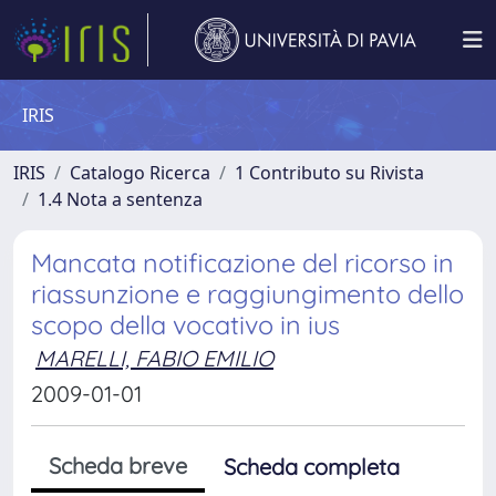
IRIS
IRIS
Catalogo Ricerca
1 Contributo su Rivista
1.4 Nota a sentenza
Mancata notificazione del ricorso in
riassunzione e raggiungimento dello
scopo della vocativo in ius
MARELLI, FABIO EMILIO
2009-01-01
Scheda breve
Scheda completa