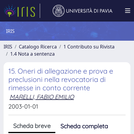
IRIS
IRIS
Catalogo Ricerca
1 Contributo su Rivista
1.4 Nota a sentenza
15. Oneri di allegazione e prova e
preclusioni nella revocatoria di
rimesse in conto corrente
MARELLI, FABIO EMILIO
2003-01-01
Scheda breve
Scheda completa