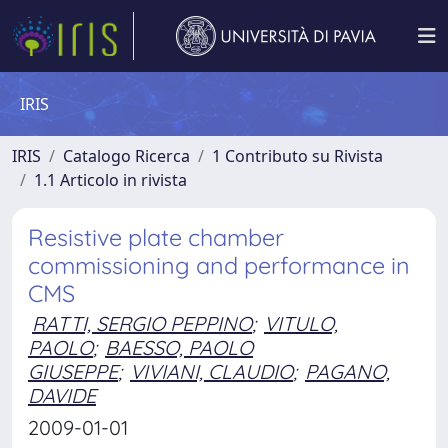
IRIS
IRIS
Catalogo Ricerca
1 Contributo su Rivista
1.1 Articolo in rivista
Resistive plate chamber
commissioning and performance in
CMS
RATTI, SERGIO PEPPINO
;
VITULO,
PAOLO
;
BAESSO, PAOLO
GIUSEPPE
;
VIVIANI, CLAUDIO
;
PAGANO,
DAVIDE
2009-01-01