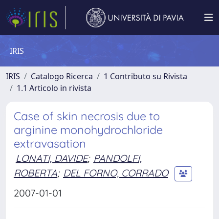
IRIS
IRIS
Catalogo Ricerca
1 Contributo su Rivista
1.1 Articolo in rivista
Case of skin necrosis due to
arginine monohydrochloride
extravasation
LONATI, DAVIDE
;
PANDOLFI,
ROBERTA
;
DEL FORNO, CORRADO
2007-01-01