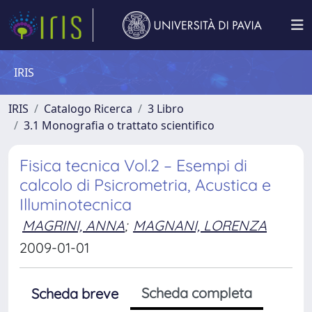
IRIS
IRIS
Catalogo Ricerca
3 Libro
3.1 Monografia o trattato scientifico
Fisica tecnica Vol.2 – Esempi di
calcolo di Psicrometria, Acustica e
Illuminotecnica
MAGRINI, ANNA
;
MAGNANI, LORENZA
2009-01-01
Scheda completa
Scheda breve