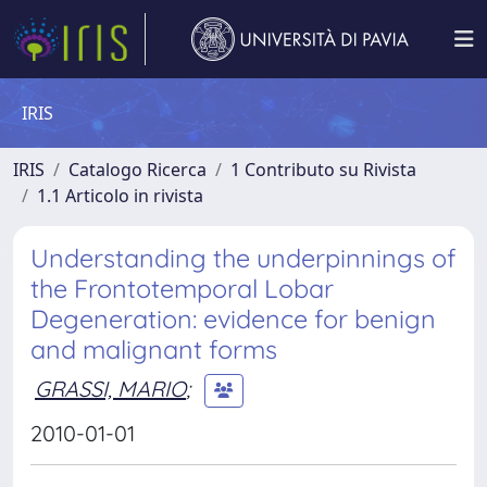
IRIS
IRIS
Catalogo Ricerca
1 Contributo su Rivista
1.1 Articolo in rivista
Understanding the underpinnings of
the Frontotemporal Lobar
Degeneration: evidence for benign
and malignant forms
GRASSI, MARIO
;
2010-01-01