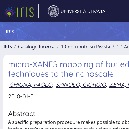
IRIS
IRIS
Catalogo Ricerca
1 Contributo su Rivista
1.1 Ar
micro-XANES mapping of buried
techniques to the nanoscale
GHIGNA, PAOLO
;
SPINOLO, GIORGIO
;
ZEMA, 
2010-01-01
Abstract
A specific preparation procedure makes possible to obt