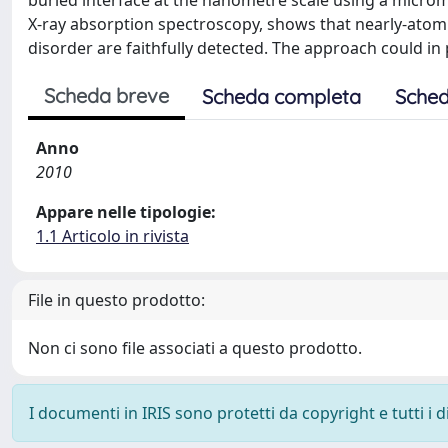
buried interface at the nanometre scale using a microm
X-ray absorption spectroscopy, shows that nearly-atomic
disorder are faithfully detected. The approach could in 
Scheda breve
Scheda completa
Sched
Anno
2010
Appare nelle tipologie:
1.1 Articolo in rivista
File in questo prodotto:
Non ci sono file associati a questo prodotto.
I documenti in IRIS sono protetti da copyright e tutti i di