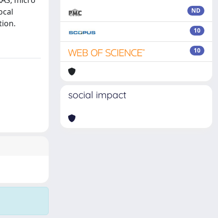
XAS, micro
ocal
ND
tion.
10
10
social impact