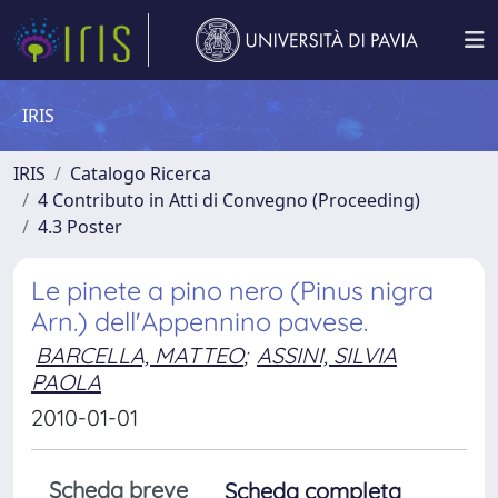
IRIS
IRIS
Catalogo Ricerca
4 Contributo in Atti di Convegno (Proceeding)
4.3 Poster
Le pinete a pino nero (Pinus nigra
Arn.) dell'Appennino pavese.
BARCELLA, MATTEO
;
ASSINI, SILVIA
PAOLA
2010-01-01
Scheda breve
Scheda completa