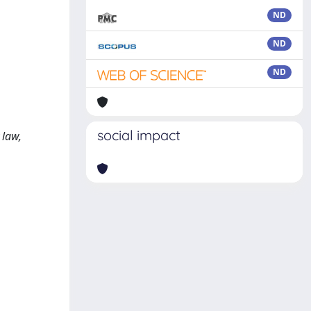
ND
ND
ND
,
social impact
 law,