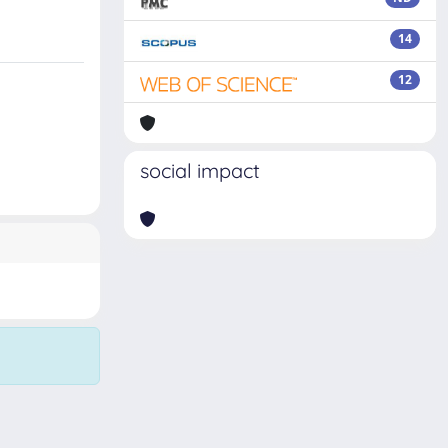
14
12
social impact