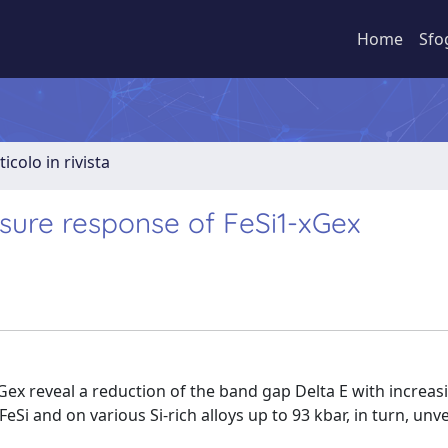
Home
Sfo
ticolo in rivista
ssure response of FeSi1-xGex
 reveal a reduction of the band gap Delta E with increas
eSi and on various Si-rich alloys up to 93 kbar, in turn, unve