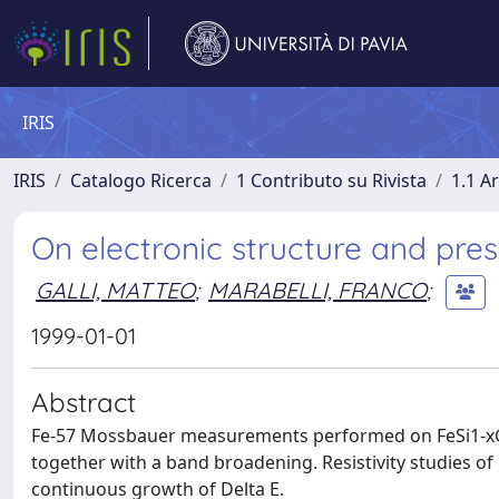
IRIS
IRIS
Catalogo Ricerca
1 Contributo su Rivista
1.1 Ar
On electronic structure and pre
GALLI, MATTEO
;
MARABELLI, FRANCO
;
1999-01-01
Abstract
Fe-57 Mossbauer measurements performed on FeSi1-xGex
together with a band broadening. Resistivity studies of F
continuous growth of Delta E.