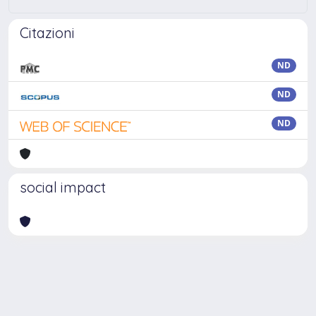
Citazioni
ND
ND
ND
social impact
Powered by
IRIS
-
about IRIS
-