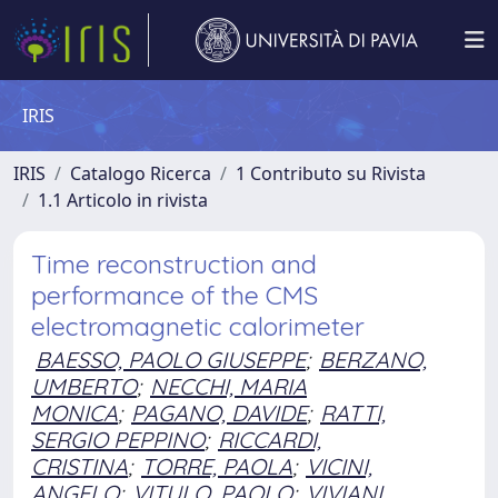
IRIS
IRIS
Catalogo Ricerca
1 Contributo su Rivista
1.1 Articolo in rivista
Time reconstruction and
performance of the CMS
electromagnetic calorimeter
BAESSO, PAOLO GIUSEPPE
;
BERZANO,
UMBERTO
;
NECCHI, MARIA
MONICA
;
PAGANO, DAVIDE
;
RATTI,
SERGIO PEPPINO
;
RICCARDI,
CRISTINA
;
TORRE, PAOLA
;
VICINI,
ANGELO
;
VITULO, PAOLO
;
VIVIANI,