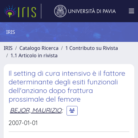
IRIS
IRIS
Catalogo Ricerca
1 Contributo su Rivista
1.1 Articolo in rivista
Il setting di cura intensivo è il fattore
determinante degli esiti funzionali
dell'anziano dopo frattura
prossimale del femore
BEJOR, MAURIZIO
;
2007-01-01