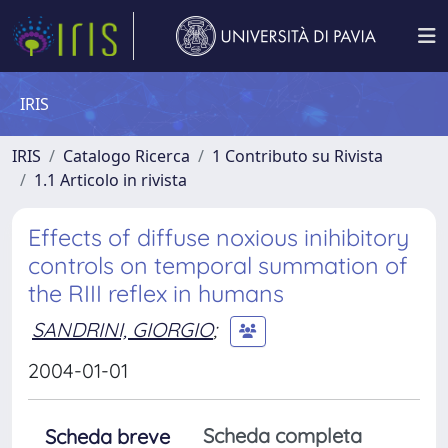
IRIS
IRIS
Catalogo Ricerca
1 Contributo su Rivista
1.1 Articolo in rivista
Effects of diffuse noxious inihibitory
controls on temporal summation of
the RIII reflex in humans
SANDRINI, GIORGIO
;
2004-01-01
Scheda completa
Scheda breve