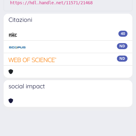
https://hdl.handle.net/11571/21468
Citazioni
40
ND
ND
social impact
Powered by
IRIS
-
about IRIS
-