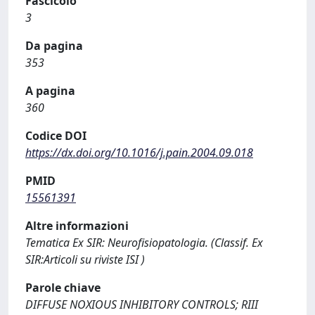
Fascicolo
3
Da pagina
353
A pagina
360
Codice DOI
https://dx.doi.org/10.1016/j.pain.2004.09.018
PMID
15561391
Altre informazioni
Tematica Ex SIR: Neurofisiopatologia. (Classif. Ex
SIR:Articoli su riviste ISI )
Parole chiave
DIFFUSE NOXIOUS INHIBITORY CONTROLS; RIII