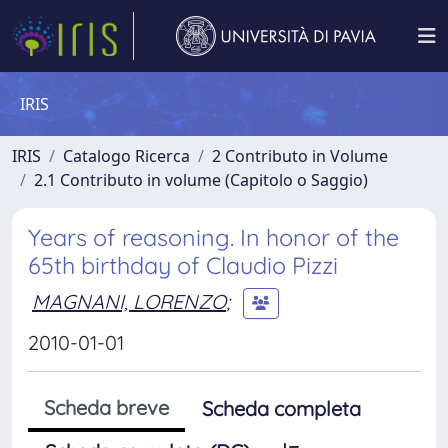
IRIS
IRIS
Catalogo Ricerca
2 Contributo in Volume
2.1 Contributo in volume (Capitolo o Saggio)
Years of reasoning. In honor of the
65th birthday of Claudio Pizzi
MAGNANI, LORENZO
;
2010-01-01
Scheda breve
Scheda completa