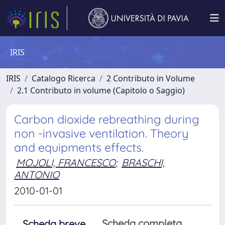
IRIS
IRIS
Catalogo Ricerca
2 Contributo in Volume
2.1 Contributo in volume (Capitolo o Saggio)
Carbon dioxide rebreathing during
non -invasive ventilation. Theory
and equipments effects.
MOJOLI, FRANCESCO
;
BRASCHI,
ANTONIO
2010-01-01
Scheda completa
Scheda breve