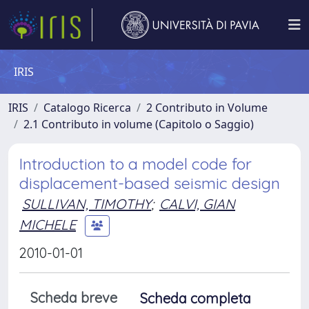
IRIS
IRIS
Catalogo Ricerca
2 Contributo in Volume
2.1 Contributo in volume (Capitolo o Saggio)
Introduction to a model code for
displacement-based seismic design
SULLIVAN, TIMOTHY
;
CALVI, GIAN
MICHELE
2010-01-01
Scheda breve
Scheda completa